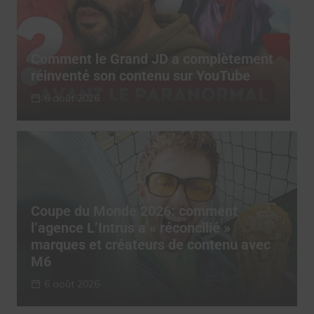
t
Comment le Grand JD a complètement
C
réinventé son contenu sur YouTube
r
6 août 2026
Coupe du Monde 2026: comment
l’agence L’Intrus a « réconcilié »
marques et créateurs de contenu avec
M6
6 août 2026