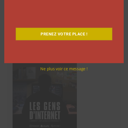
articles
36
37
…
53
Suivant
PRENEZ VOTRE PLACE !
Découvrez notre documentaire
Ne plus voir ce message !