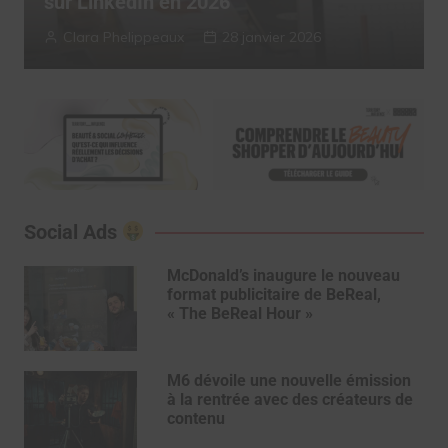
n en 2026
2025
peaux
28 janvier 2026
Myriam Roche
Social Ads
McDonald’s inaugure le nouveau
format publicitaire de BeReal,
« The BeReal Hour »
M6 dévoile une nouvelle émission
à la rentrée avec des créateurs de
contenu