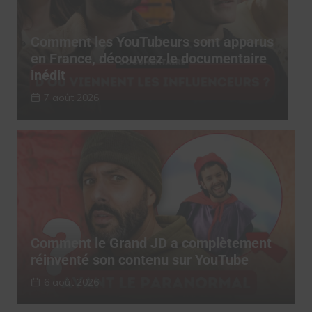
s
Comment les YouTubeurs sont apparus
C
en France, découvrez le documentaire
e
inédit
i
7 août 2026
Comment le Grand JD a complètement
réinventé son contenu sur YouTube
6 août 2026