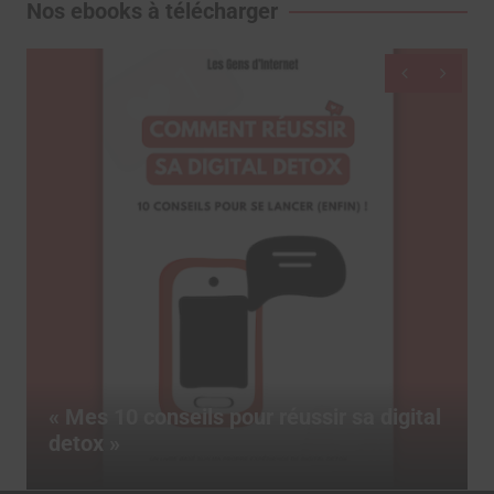
Nos ebooks à télécharger
Dicti
es 10 conseils pour réussir sa digital
livre
ox »
marke