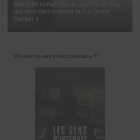
360 Luna Ultra, la caméra de vlog
Comment
eut concurrencer la DJI Osmo
pour ex
t 4
TikTok 
Découvrez notre documentaire