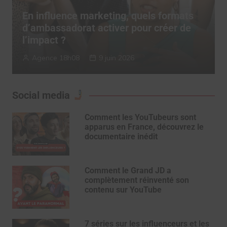
uence marketing, quels formats
TERRITORY
sadorat activer pour créer de
“Authenti
 ?
influence
 18h08
9 juin 2026
TERRITORY
Social media
Comment les YouTubeurs sont
apparus en France, découvrez le
documentaire inédit
Comment le Grand JD a
complètement réinventé son
contenu sur YouTube
7 séries sur les influenceurs et les