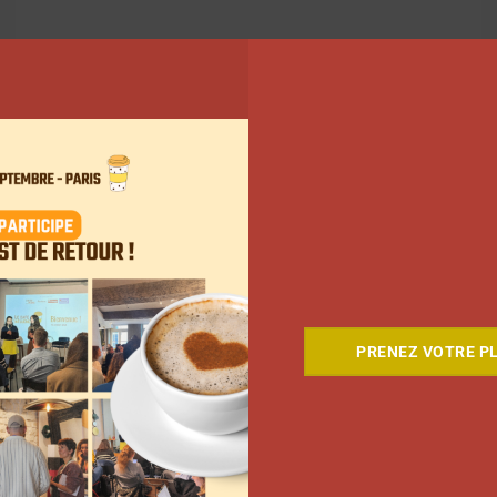
25
26
27
…
33
Suivant
PRENEZ VOTRE PL