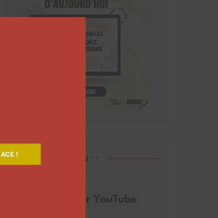
Close
this
module
ACE !
Découvrez nos vidéos