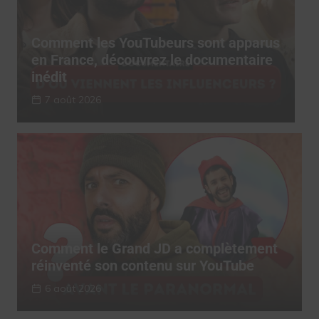
s
Comment les YouTubeurs sont apparus
C
en France, découvrez le documentaire
e
inédit
i
7 août 2026
Comment le Grand JD a complètement
réinventé son contenu sur YouTube
6 août 2026