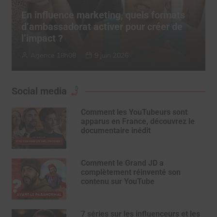
s
TERRITORY Influence dévoile son
e
“Authenticity System” pour réconcilier
influence et confiance
TERRITORY Influence
6 mai 2026
Social media
Comment les YouTubeurs sont
apparus en France, découvrez le
documentaire inédit
Comment le Grand JD a
complètement réinventé son
contenu sur YouTube
7 séries sur les influenceurs et les