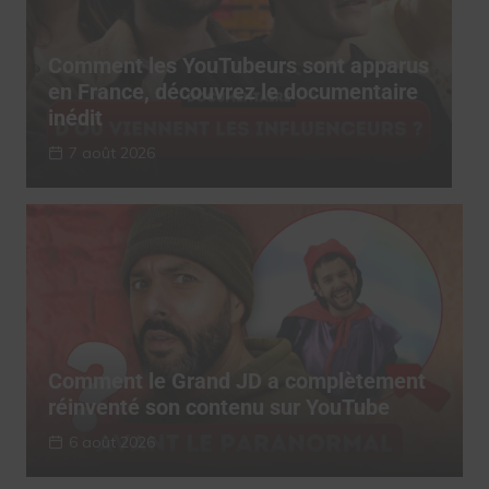
s
Comment les YouTubeurs sont apparus
C
en France, découvrez le documentaire
e
inédit
i
7 août 2026
Comment le Grand JD a complètement
réinventé son contenu sur YouTube
6 août 2026