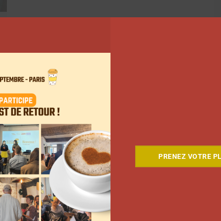
…
268
Suivant
PRENEZ VOTRE PL