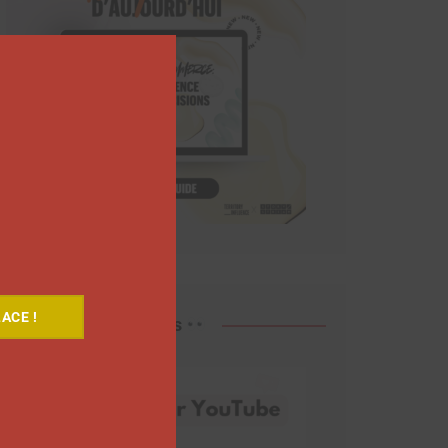
Close
this
module
ACE !
Découvrez nos vidéos