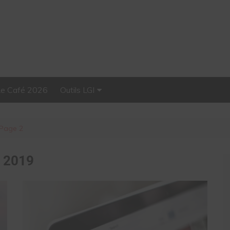
Le Café 2026
Outils LGI
Stellar, plateforme
d’influence tout-en-un
Page 2
:
2019