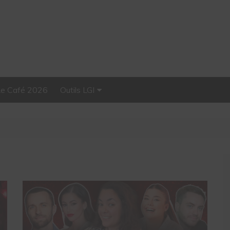
Le Café 2026
Outils LGI
Stellar, plateforme
d’influence tout-en-un