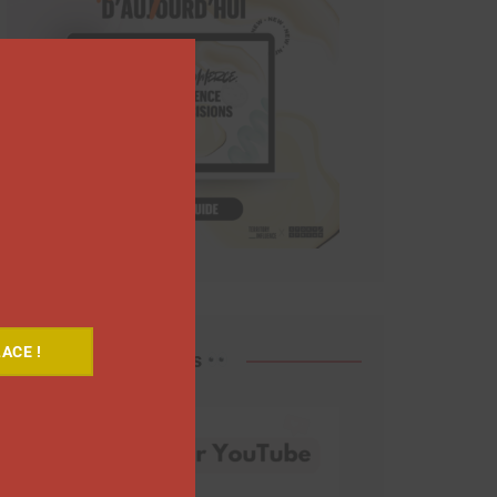
Close
this
module
ACE !
Découvrez nos vidéos