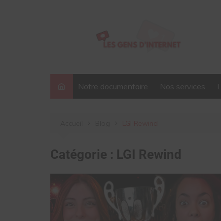
Aller
au
contenu
Notre documentaire
Nos services
Accueil
Blog
LGI Rewind
Catégorie :
LGI Rewind