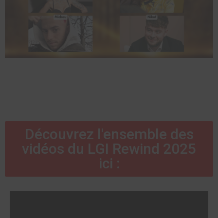
Découvrez l'ensemble des
vidéos du LGI Rewind 2025
ici :