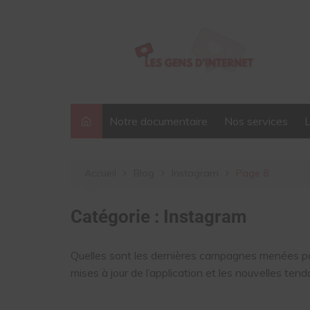
Aller
au
contenu
Notre documentaire
Nos services
Accueil
Blog
Instagram
Page 8
Catégorie :
Instagram
Quelles sont les dernières campagnes menées par
mises à jour de l’application et les nouvelles ten