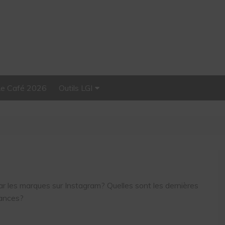
Le Café 2026
Outils LGI
Stellar, plateforme
d’influence tout-en-un
 les marques sur Instagram? Quelles sont les dernières
dances?