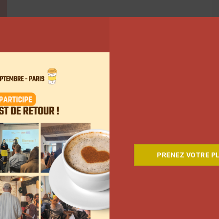
8
9
10
…
135
Suivant
PRENEZ VOTRE PL