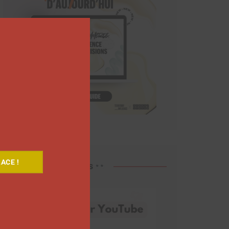
Close
this
module
ACE !
Découvrez nos vidéos