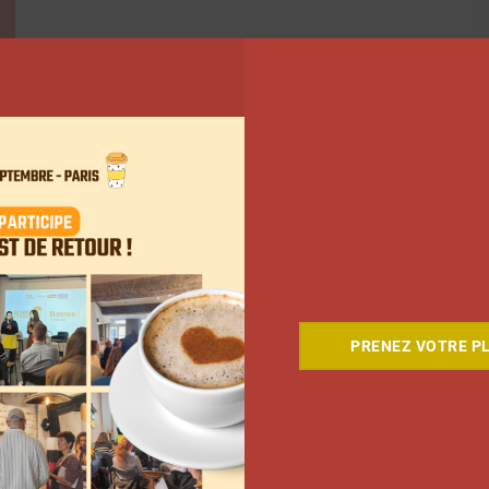
6
7
8
…
135
Suivant
PRENEZ VOTRE PL