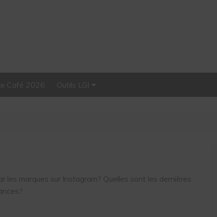
Le Café 2026
Outils LGI
Stellar, plateforme
d’influence tout-en-un
 les marques sur Instagram? Quelles sont les dernières
dances?