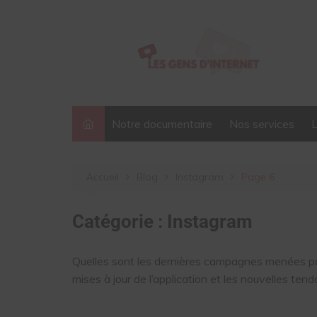
Aller
au
contenu
Notre documentaire
Nos services
Accueil
Blog
Instagram
Page 6
Catégorie :
Instagram
Quelles sont les dernières campagnes menées par
mises à jour de l’application et les nouvelles ten