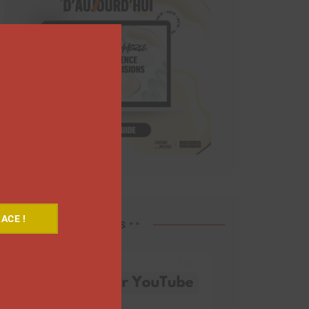
Close
this
module
ACE !
Découvrez nos vidéos