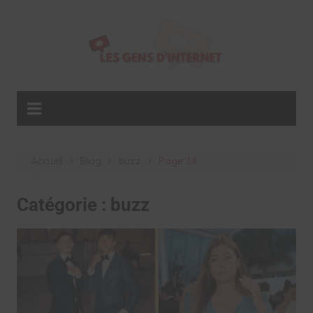
Aller
au
contenu
Accueil
Blog
buzz
Page 14
Catégorie :
buzz