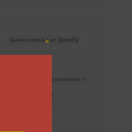
Close
this
module
Abonnez-vous à notre newsletter
Adresse de messagerie
Prénom