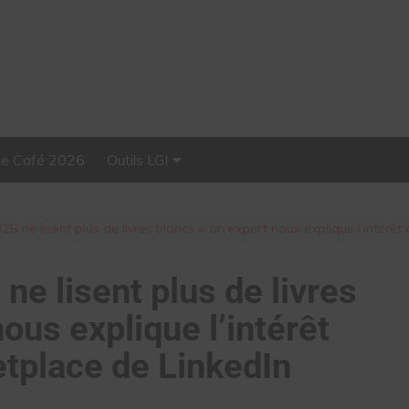
Le Café 2026
Outils LGI
Stellar, plateforme
d’influence tout-en-un
2B ne lisent plus de livres blancs »: un expert nous explique l’intérê
ne lisent plus de livres
ous explique l’intérêt
etplace de LinkedIn