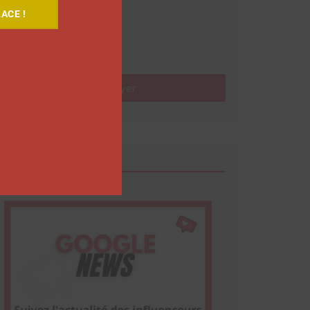
ACE !
Nom
Envoyer
Google News