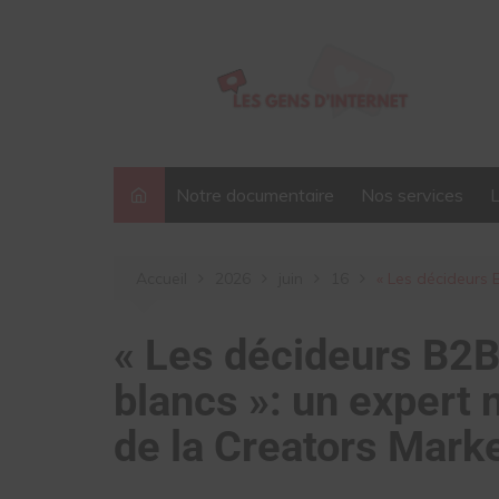
Aller
au
contenu
Notre documentaire
Nos services
Accueil
2026
juin
16
« Les décideurs B
« Les décideurs B2B 
blancs »: un expert n
de la Creators Mark