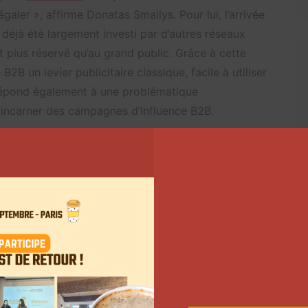
aler », affirme Donatas Smailys. Pour lui, l’arrivée
a déjà été largement investi par d’autres réseaux
t plus réservé qu’au grand public. Grâce à cette
B2B un levier publicitaire classique, facile à utiliser
 répond également à une problématique
r incarner des campagnes d’influence B2B.
ndi avec YouTube, Instagram et les contenus de
eurs dans les achats B2B. Ils ne réagissent pas aux
de la même manière que les anciennes générations de
Smailys.
Selon LinkedIn
, 70% des spécialistes du
 davantage à l’avis de leurs pairs et des experts,
Plus de la moitié des acheteurs B2B dépendent de
t ou un service.