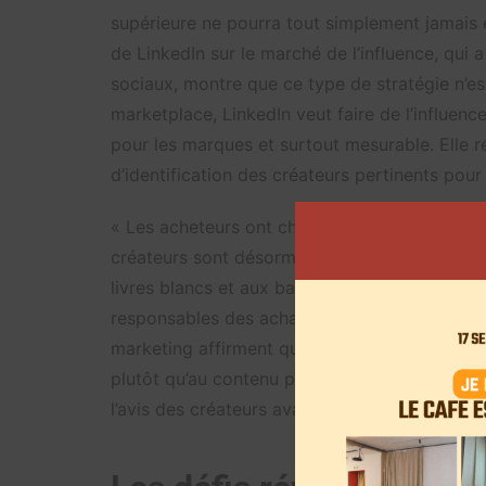
supérieure ne pourra tout simplement jamais ég
de LinkedIn sur le marché de l’influence, qui 
sociaux, montre que ce type de stratégie n’es
marketplace, LinkedIn veut faire de l’influence 
pour les marques et surtout mesurable. Elle
d’identification des créateurs pertinents pou
« Les acheteurs ont changé. Ceux qui ont gra
créateurs sont désormais les principaux décid
livres blancs et aux bannières publicitaires 
responsables des achats », précise Donatas 
marketing affirment que les acheteurs se fient
plutôt qu’au contenu produit par la marque. 
l’avis des créateurs avant d’acheter un produi