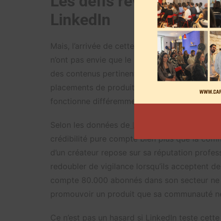
Les défis révélés par la
LinkedIn
Mais, l’arrivée de cette markeplace peut repré
n’ont pas envie que le réseau social devienne u
des contenus pertinents et authentiques. Dans
placements de produits sont monnaie courant
fonctionne différemment.
Selon les données de
LinkedIn
, 83% des spéc
crédibilité pure compte bien plus que la comm
d’un créateur repose sur sa réputation profess
redoubler de vigilance lorsqu’ils acceptent d
compte 80.000 abonnés dans son secteur ne p
promouvoir un produit que sa communauté ne
Ce n’est pas un hasard si LinkedIn teste cett