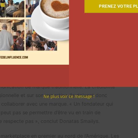
 Creator Marketplace de
PRENEZ VOTRE PL
senter un risque pour les utilisateurs de LinkedIn, qui
ne vitrine publicitaire permanente. Ils veulent voir
 le secteur du divertissement et sur YouTube, les
e pour produire de gros formats, mais LinkedIn
ialistes du marketing B2B affirment désormais que la
unication de marque traditionnelle. La crédibilité
ionnelle et sur son expertise. Ils doivent donc
Ne plus voir ce message !
e collaborer avec une marque. « Un fondateur qui
eut pas se permettre d’être vu en train de
 respecte pas », conclut Donatas Smailys.
e marketplace en premier au nord de l’Amérique. Les