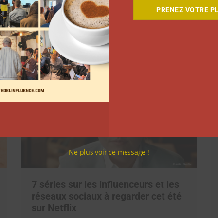
PRENEZ VOTRE PL
Suivant
Ne plus voir ce message !
7 séries sur les influenceurs et les
réseaux sociaux à regarder cet été
sur Netflix