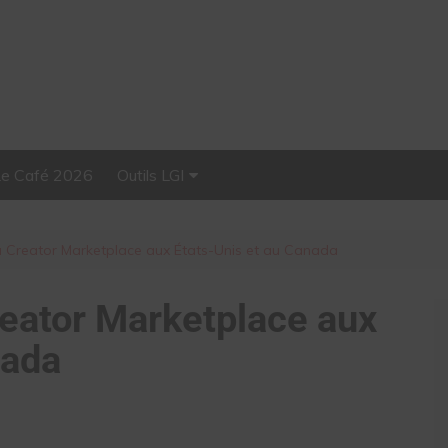
Le Café 2026
Outils LGI
Stellar, plateforme
d’influence tout-en-un
sa Creator Marketplace aux États-Unis et au Canada
reator Marketplace aux
nada