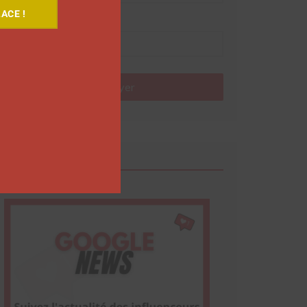
ACE !
Nom
Envoyer
Google News