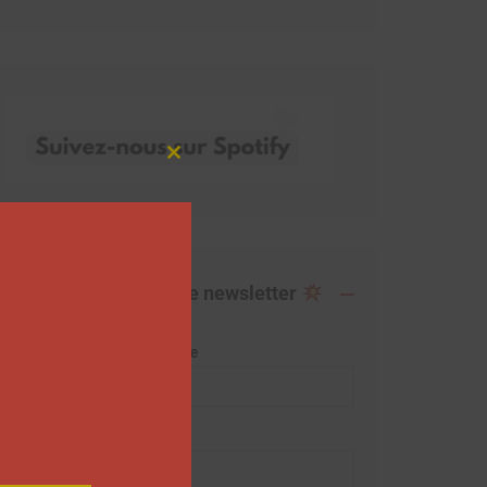
Close
this
module
Abonnez-vous à notre newsletter
Adresse de messagerie
Prénom