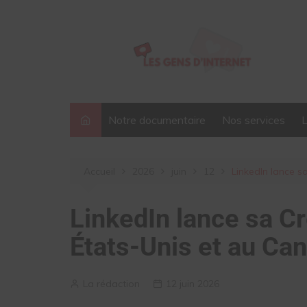
Aller
au
contenu
Notre documentaire
Nos services
Accueil
2026
juin
12
LinkedIn lance 
LinkedIn lance sa C
États-Unis et au Ca
La rédaction
12 juin 2026