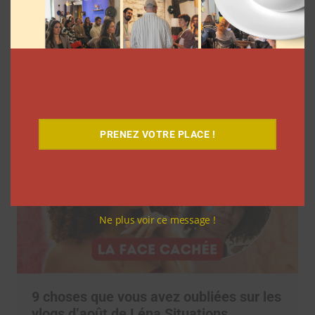
7 séries sur les influenceurs et les
réseaux sociaux à regarder cet été sur
Netflix
Clara Phelippeaux
5 août 2026
PRENEZ VOTRE PLACE !
Ne plus voir ce message !
9 choses que vous avez oubliées sur les
vlogs d’août de Léna Situations