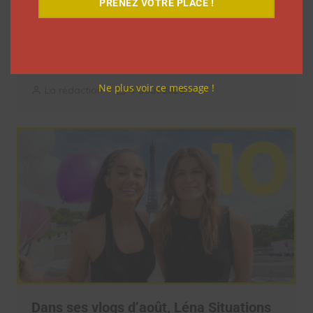
PRENEZ VOTRE PLACE !
Pour le lancement de Croquez le
Monde®, McDonald’s a convié des
influenceurs pour une « expérience
unique »
Ne plus voir ce message !
La rédaction
4 août 2026
Dans ses vlogs d’août, Léna Situations