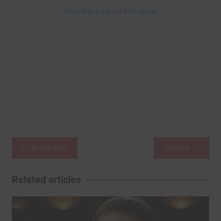
View this post on Instagram
Navigation
Précédent
Suivant
de
l’article
Related articles