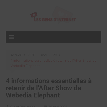
Aller
au
contenu
Accueil
2026
mai
28
4 informations essentielles à retenir de l’After Show de
Webedia Elephant
4 informations essentielles à
retenir de l’After Show de
Webedia Elephant
Clara Phelippeaux
28 mai 2026