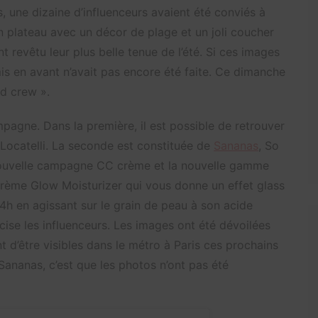
s, une dizaine d’influenceurs avaient été conviés à
n plateau avec un décor de plage et un joli coucher
nt revêtu leur plus belle tenue de l’été. Si ces images
s en avant n’avait pas encore été faite. Ce dimanche
id crew ».
agne. Dans la première, il est possible de retrouver
 Locatelli. La seconde est constituée de
Sananas
, So
uvelle campagne CC crème et la nouvelle gamme
crème Glow Moisturizer qui vous donne un effet glass
24h en agissant sur le grain de peau à son acide
ise les influenceurs.
Les images ont été dévoilées
t d’être visibles dans le métro à Paris ces prochains
Sananas, c’est que les photos n’ont pas été