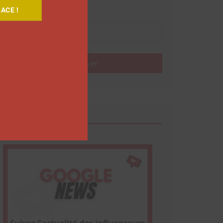
ACE !
Nom
Envoyer
Google News