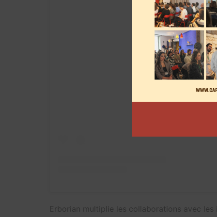
View this post on
Erborian multiplie les collaborations avec les 