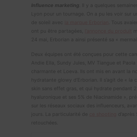
Influence marketing
. Il y a quelques semaine
Lyon pour un tournage. On a pu les voir sur u
de soleil avec
la marque Erborian
. Tous avaie
ont pu être partagées,
l’annonce du produit
mi
24 mai, Erborian a ainsi présenté sa « merma
Deux équipes ont été conçues pour cette camp
Andie Ella, Sundy Jules, MV Tiangue et Paola
charmante et Loeva. Ils ont mis en avant la
no
hydratante glowy d’Erborian. Il s’agit de «
la 
skin sans effet gras, et qui hydrate pendant 
hyaluronique et ses 5% de Niacinamide », préc
sur les réseaux sociaux des influenceurs, avan
jours. La particularité de
ce shooting
d’après 
retouchées.