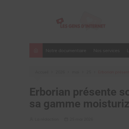
Aller
au
contenu
Notre documentaire
Nos services
Accueil
2026
mai
25
Erborian prése
Erborian présente 
sa gamme moisturiz
La rédaction
25 mai 2026