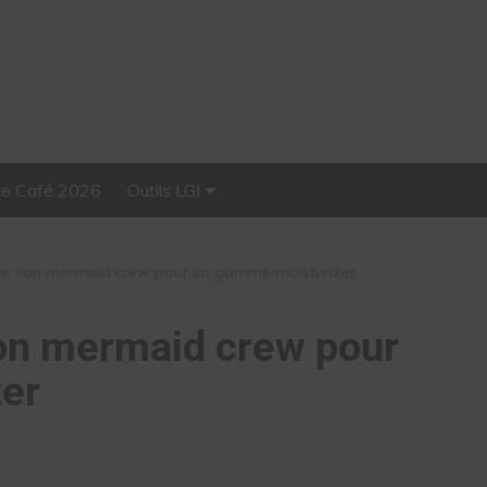
Le Café 2026
Outils LGI
Stellar, plateforme
d’influence tout-en-un
nte son mermaid crew pour sa gamme moisturizer
son mermaid crew pour
er