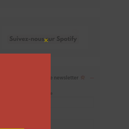
Close
this
module
Abonnez-vous à notre newsletter
Adresse de messagerie
Prénom