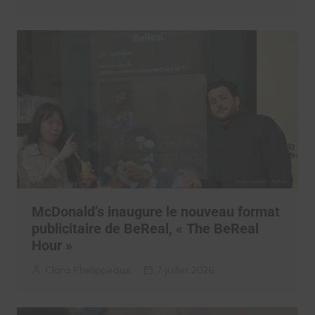
McDonald’s inaugure le nouveau format
publicitaire de BeReal, « The BeReal
Hour »
Clara Phelippeaux
7 juillet 2026