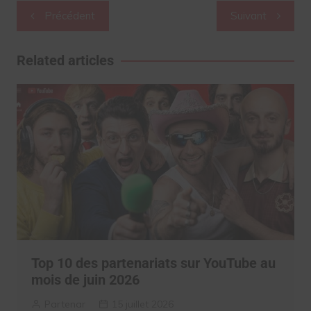
Navigation
Précédent
Suivant
de
l’article
Related articles
Top 10 des partenariats sur YouTube au
mois de juin 2026
Partenar
15 juillet 2026