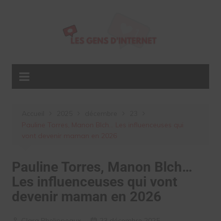
Aller
au
contenu
Accueil
2025
décembre
23
Pauline Torres, Manon Blch… Les influenceuses qui
vont devenir maman en 2026
Pauline Torres, Manon Blch…
Les influenceuses qui vont
devenir maman en 2026
Clara Phelippeaux
23 décembre 2025