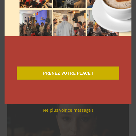
Coupe du Monde 2026: comment
l’agence L’Intrus a « réconcilié »
marques et créateurs de contenu avec
M6
Clara Phelippeaux
6 août 2026
PRENEZ VOTRE PLACE !
Ne plus voir ce message !