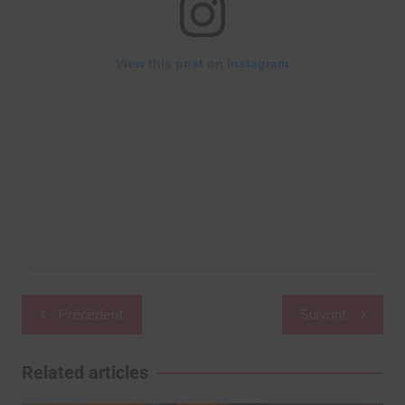
View this post on Instagram
Navigation
Précédent
Suivant
de
l’article
Related articles