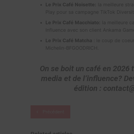
Le Prix Café Noisette:
la meilleure str
Play pour sa campagne TikTok Diversi
Le Prix Café Macchiato:
la meilleure c
Influence avec son client Ankama Game
Le Prix Café Matcha
: le coup de coeur
Michelin-BFGOODRICH.
On se boit un café en 2026 
media et de l’influence? D
édition : contact
Navigation
Précédent
de
l’article
Related articles