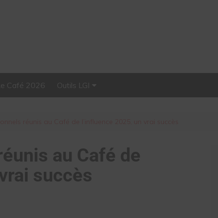
Le Café 2026
Outils LGI
Stellar, plateforme
d’influence tout-en-un
onnels réunis au Café de l’influence 2025, un vrai succès
réunis au Café de
 vrai succès