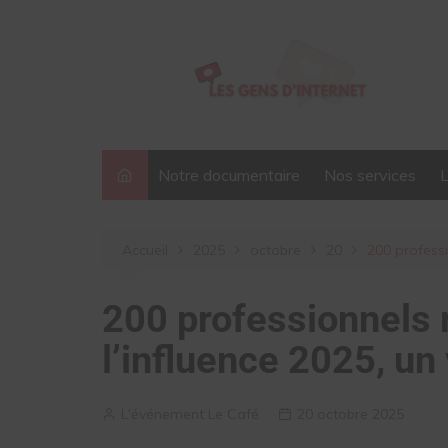
Aller
au
contenu
Notre documentaire
Nos services
Accueil
2025
octobre
20
200 professi
200 professionnels 
l’influence 2025, un
L'événement Le Café
20 octobre 2025