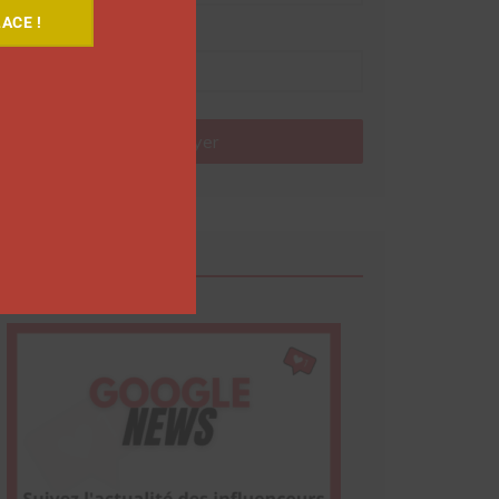
ACE !
Nom
Envoyer
Google News