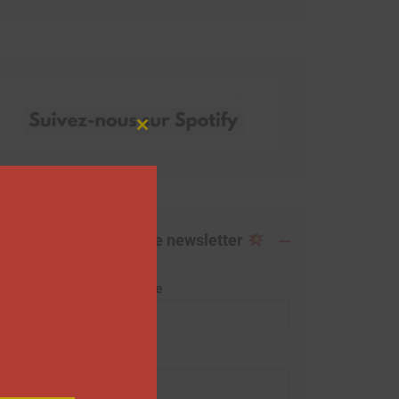
Close
this
module
Abonnez-vous à notre newsletter
Adresse de messagerie
Prénom