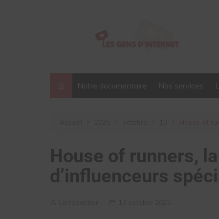
Aller
au
contenu
Notre documentaire
Nos services
Accueil
2025
octobre
13
House of run
House of runners, 
d’influenceurs spéci
La rédaction
13 octobre 2025