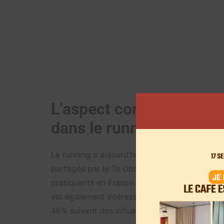
L’aspect communautaire,
dans le running
Le running a aujourd’hui une très grande place
partagés par le 7e Observatoire du running, ré
pratiquants en France. Ce qui en fait le 4e spo
est également intéressant de souligner que 
46% suivent des influenceurs.