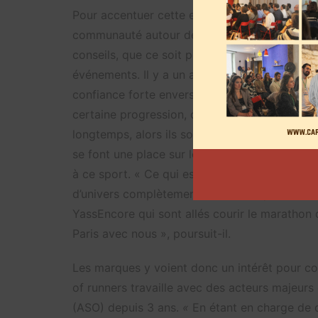
Pour accentuer cette envie de partage, des 
communauté autour de la pratique. Sur les ré
conseils, que ce soit pour s’équiper, pour pr
événements. Il y a un aspect communautaire tr
confiance forte envers les créateurs de conte
certaine progression, obtenu tel chrono sur u
longtemps, alors ils sont crédibles et leur av
se font une place sur les applications, d’autr
à ce sport. « Ce qui est intéressant, c’est qu
d’univers complètement différents qui ont men
YassEncore qui sont allés courir le marathon
Paris avec nous », poursuit-il.
Les marques y voient donc un intérêt pour 
of runners travaille avec des acteurs majeu
(ASO) depuis 3 ans.
«
En étant en charge de d