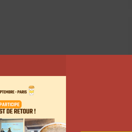
 le coeur de l’influence
 sur les réseaux sociaux. D’après les chiffres
alisé par Union Sport & Cycle, il y a 12,4 millions de
rt préféré des Français. Au-delà de ces chiffres, il
82% d’entre eux consomment du contenu running et