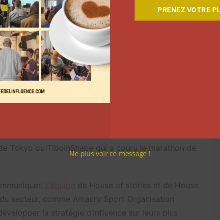
plateformes comme Strava ont su fédérer tout une
PRENEZ VOTRE PL
seaux sociaux, « les runners viennent chercher des
ogresser mais aussi pour trouver de nouveaux
ès fort. Dans ce cadre là, ils développent une
nus et athlètes du domaine. S’ils ont connu une
ne course ou qu’ils sont déjà dans le running depuis
is compte », nous confie Martin Leroy. Si les runners
es créateurs plus grand public s’intéressent également
e l’on voit vraiment beaucoup de créateurs venant
é des projets dans le running, tels que Zack Nani et
 de Tokyo ou TiboInShape qui a couru le marathon de
Ne plus voir ce message !
communiquer.
L’équipe
de House of stories et de House
rs du secteur, comme Amaury Sport Organisation
évelopper la stratégie d’influence sur leurs plus