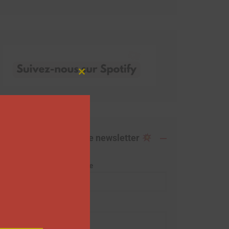
Close
this
module
Abonnez-vous à notre newsletter
Adresse de messagerie
Prénom