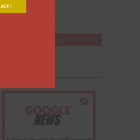
ACE !
Nom
Envoyer
Google News