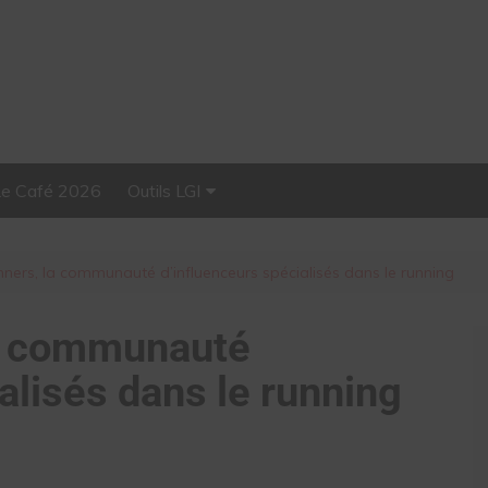
Le Café 2026
Outils LGI
Stellar, plateforme
d’influence tout-en-un
ners, la communauté d’influenceurs spécialisés dans le running
la communauté
alisés dans le running