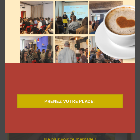
Pour le lancement de Croquez le
Monde®, McDonald’s a convié des
influenceurs pour une « expérience
unique »
La rédaction
4 août 2026
PRENEZ VOTRE PLACE !
Ne plus voir ce message !