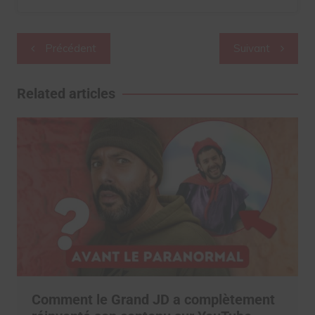
Navigation
Précédent
Suivant
de
l’article
Related articles
Comment le Grand JD a complètement