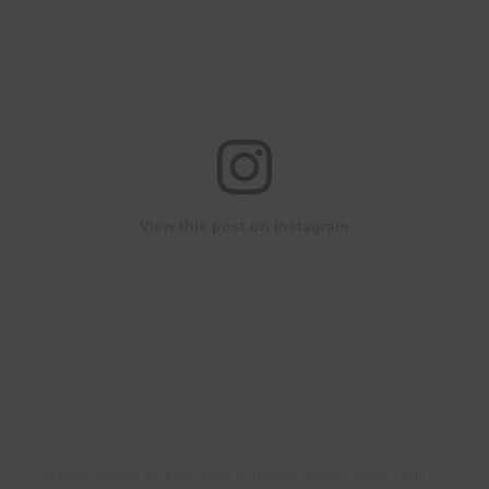
View this post on Instagram
A post shared by Les Gens d'Internet (@les_gens_dinternet)