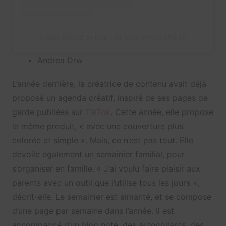
A post shared by Néo The One (@neo.officiel)
Andrea Drw
L’année dernière, la créatrice de contenu avait déjà
proposé un agenda créatif, inspiré de ses pages de
garde publiées sur
TikTok
. Cette année, elle propose
le même produit, « avec une couverture plus
colorée et simple ». Mais, ce n’est pas tout. Elle
dévoile également un semainier familial, pour
s’organiser en famille. « J’ai voulu faire plaisir aux
parents avec un outil que j’utilise tous les jours »,
décrit-elle. Le semainier est aimanté, et se compose
d’une page par semaine dans l’année. Il est
accompagné d’un bloc note, des autocollants, des