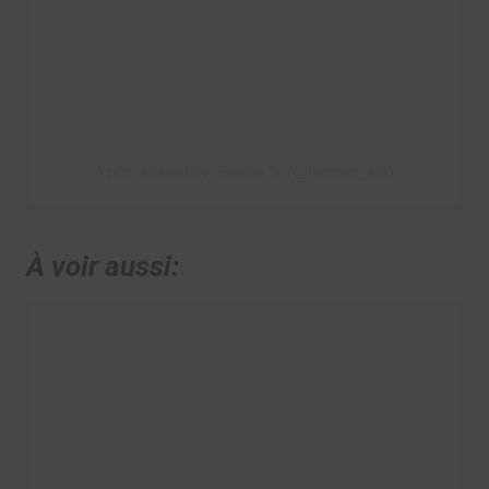
A post shared by Sandra S. (@memos_ide)
À voir aussi: