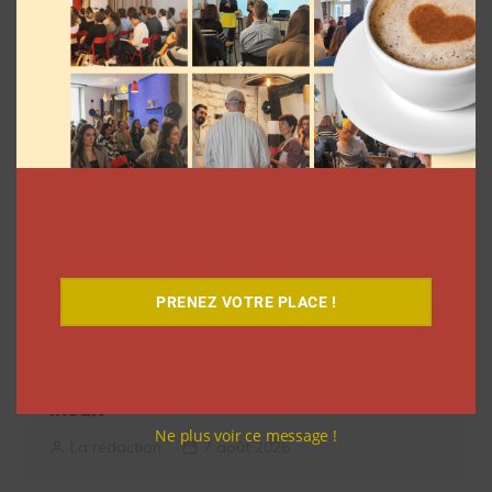
l’article
Related articles
PRENEZ VOTRE PLACE !
Comment les YouTubeurs sont apparus
en France, découvrez le documentaire
inédit
Ne plus voir ce message !
La rédaction
7 août 2026