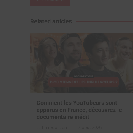
de
l’article
Related articles
Comment les YouTubeurs sont
apparus en France, découvrez le
documentaire inédit
La rédaction
7 août 2026