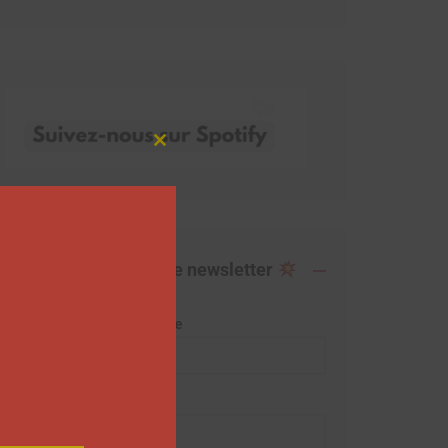
Close
this
module
Abonnez-vous à notre newsletter
Adresse de messagerie
Prénom