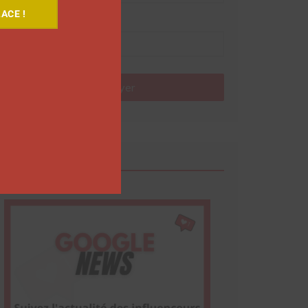
ACE !
Nom
Envoyer
Google News