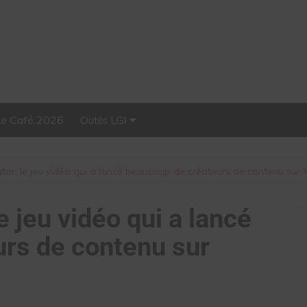
Le Café 2026
Outils LGI
Stellar, plateforme
d’influence tout-en-un
tor, le jeu vidéo qui a lancé beaucoup de créateurs de contenu sur
e jeu vidéo qui a lancé
rs de contenu sur