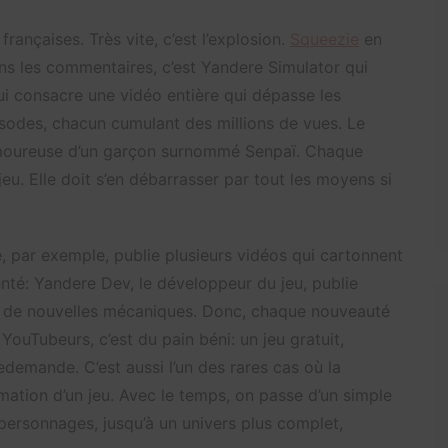
françaises. Très vite, c’est l’explosion.
Squeezie
en
ns les commentaires, c’est Yandere Simulator qui
l lui consacre une vidéo entière qui dépasse les
pisodes, chacun cumulant des millions de vues. Le
 amoureuse d’un garçon surnommé Senpaï. Chaque
jeu. Elle doit s’en débarrasser par tout les moyens si
 par exemple, publie plusieurs vidéos qui cartonnent
enté: Yandere Dev, le développeur du jeu, publie
r de nouvelles mécaniques. Donc, chaque nouveauté
YouTubeurs, c’est du pain béni: un jeu gratuit,
redemande. C’est aussi l’un des rares cas où la
ation d’un jeu. Avec le temps, on passe d’un simple
personnages, jusqu’à un univers plus complet,