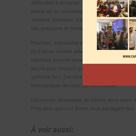
difficultés à accepter la critique et ses confl
partie de sa communauté. L’exemple le plus ma
Yandere Simulator, créé en deux semaines pa
des pressions et menaces de la part de Yand
Pourtant, impossible de nier l’influence qu’a 
En France comme ailleurs, il a marqué toute u
inachevé pouvait devenir un phénomène mondi
jeu n’a plus l’impact qu’il avait en 2015. Mais
symbole fort. Derrière l’engouement, c’est to
témoignages de ceux qui l’ont vécue.
Découvrez davantage de détails dans notre v
Frite ainsi que Lori Bonni nous partagent leur
À voir aussi: