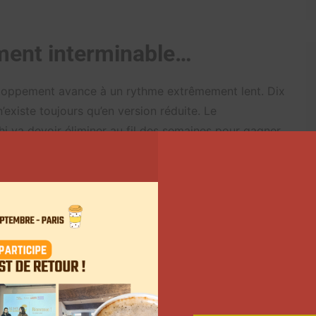
ment interminable…
veloppement avance à un rythme extrêmement lent. Dix
existe toujours qu’en version réduite. Le
i va devoir éliminer au fil des semaines pour gagner
ux premières rivales font partie de la première
s, la matière devient rare : difficile de continuer à
s.
e. Certaines mécaniques, comme l’échange de
s, commencent à susciter des critiques. Ce qui
mesure que la communauté s’élargit et que le regard
ans la mention “réservé aux adultes”. À cela s’ajoute la
itiqué pour son manque de professionnalisme, ses