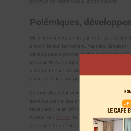
ponctué de références à la pop culture.
Polémiques, développe
Mais la dynamique finit par se briser. Le dé
ans après son lancement, Yandere Simulator n’
développeur à promis 10 rivales qu’Ayano Aïch
le cœur de son Senpaï. En 2025, seules les de
version de Yandere Simulator. Pour les créateur
alimenter une série quand le jeu ne bouge plu
Le fond du jeu lui-même pose aussi problèm
services contre des photos de sous-vêtement
faisait sourire en 2015 paraît plus gênant à 
évolue. Sur
Twitch
, le jeu est même interdit s
personnalité de Yandere Dev, le créateur. Cr