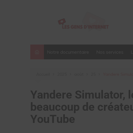
Aller
au
contenu
Notre documentaire
Nos services
Accueil
2025
août
25
Yandere Simula
Yandere Simulator, l
beaucoup de créateu
YouTube