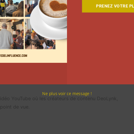
its avec d’autres développeurs, il se met à dos une
PRENEZ VOTRE PL
rquant reste Love Letter, un jeu vidéo inspiré de
r DrApeis, abandonné après que son créateur a reçu
ere Dev.
eue Yandere Simulator sur les créateurs de contenu.
ne période de YouTube. Il a aussi prouvé qu’un jeu
al grâce aux communautés en ligne. Aujourd’hui, le
 pour ceux qui ont créé du contenu dessus, il reste un
ute une époque qui se dessine à travers les
Ne plus voir ce message !
idéo YouTube où les créateurs de contenu DeoLynk,
 point de vue.