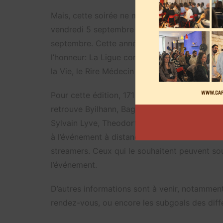
Mais, cette soirée ne marque pas le début de 
vendredi 5 septembre à 18h sur les chaînes de
septembre. Cette année, 8 associations pour «
l’honneur: La Ligue contre le Cancer, l’Associa
la Vie, le Rire Médecin et Sparadrap.
Pour cette édition, 171 streamers seront prése
retrouve Byilhann, Baghera Jones, EnjoyPhoen
Sylvain Lyve, Theodort, Zack Nani ou encore 
à l’événement à distance. Comme l’année dern
streamers. Ceux qui le souhaitent peuvent sou
l’événement.
D’autres informations sont à venir, notamment
rendez-vous, ou encore les subgoals des diff