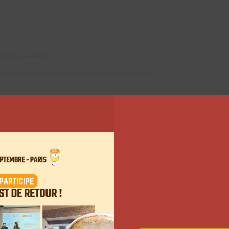
ent (@zeventfr)
l faut savoir sur
r Twitch de ZeratoR
end de rentrée scolaire, du 4 au 7 septembre, à
st légèrement différente, puisque l’événement se
n habitude, le ZEvent démarre avec un concert, le 4
programme, on retrouve IAM, Alonzo ou encore
ouverture est retransmis en direct sur la chaîne
tes le 30 juillet à 20h.