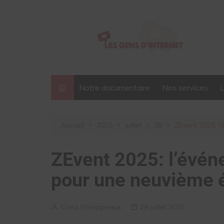
Aller
au
contenu
Notre documentaire
Nos services
Accueil
2025
juillet
28
ZEvent 2025: l
ZEvent 2025: l’évén
pour une neuvième éd
Clara Phelippeaux
28 juillet 2025