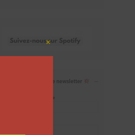
Close
this
module
Abonnez-vous à notre newsletter
Adresse de messagerie
Prénom