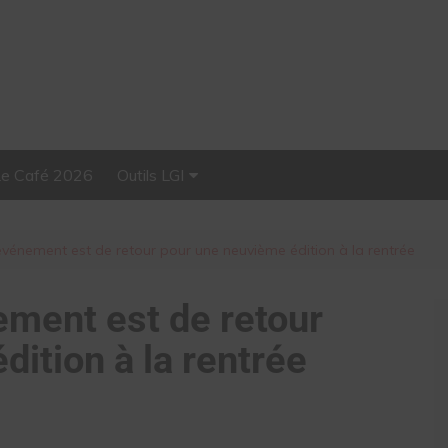
Le Café 2026
Outils LGI
Stellar, plateforme
d’influence tout-en-un
’événement est de retour pour une neuvième édition à la rentrée
ement est de retour
ition à la rentrée