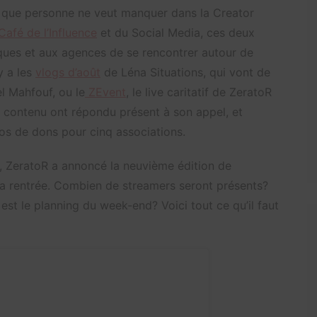
 que personne ne veut manquer dans la Creator
Café de l’Influence
et du Social Media, ces deux
ues et aux agences de se rencontrer autour de
y a les
vlogs d’août
de Léna Situations, qui vont de
l Mahfouf, ou le
ZEvent
, le live caritatif de ZeratoR
e contenu ont répondu présent à son appel, et
ros de dons pour cinq associations.
, ZeratoR a annoncé la neuvième édition de
 la rentrée. Combien de streamers seront présents?
est le planning du week-end? Voici tout ce qu’il faut