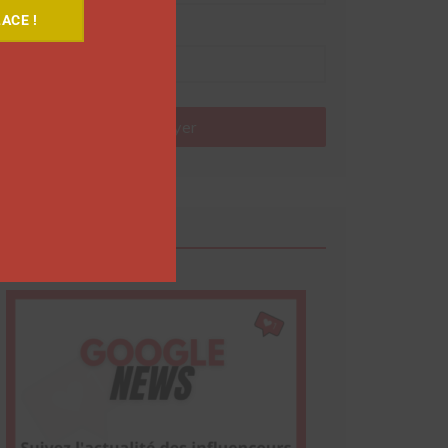
ACE !
Nom
Envoyer
Google News