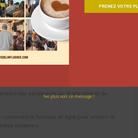
PRENEZ VOTRE PL
la collecte de dons. L’événement caritatif démarre le
 tous les streamers, et se termine le dimanche 7
 aider les soignants et les patients » sont mises à
tion des Aidants, Helebor, Nightine, l’Envol, Sourire à
nts. 43 seront sur place, à Montpellier. Parmi eux, on
ix, Flamby, Joyca, Mastu, Nico_la, Samuel Etienne,
ZeratoR. Les autres créateurs de contenu participent
ière, le ZEvent est ouvert à tous les nouveaux
mettre leur candidature sur le site internet de
Ne plus voir ce message !
 concernant la boutique en ligne pour soutenir le
érents streamers.