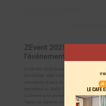
A post shared by Z Ev
ZEvent 2025: tout ce qu’i
l’événement caritatif su
Le ZEvent 2025 se passe dès le premier week-
Montpellier. Mais cette fois, l’organisation e
déroule sur 4 jours et non sur 3. Comme à so
septembre au Zénith Sud de Montpellier. Au 
Carbonne pour animer la soirée. Le concert d’
Twitch de ZeratoR. La billetterie ouvre ses por