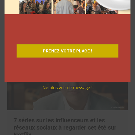
l’agence L’Intrus a « réconcilié »
marques et créateurs de contenu avec
M6
Clara Phelippeaux
6 août 2026
PRENEZ VOTRE PLACE !
Ne plus voir ce message !
7 séries sur les influenceurs et les
réseaux sociaux à regarder cet été sur
Netflix