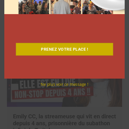
Pinterest dévoile les tendances 2026 du
printemps
La rédaction
20 mars 2026
PRENEZ VOTRE PLACE !
Ne plus voir ce message !
Emily CC, la streameuse qui vit en direct
depuis 4 ans, prisonnière du subathon