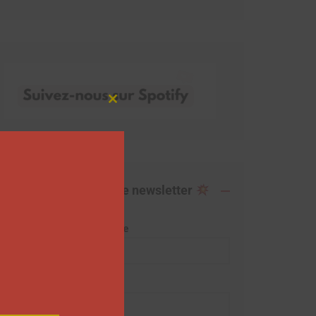
Close
this
module
Abonnez-vous à notre newsletter
Adresse de messagerie
Prénom