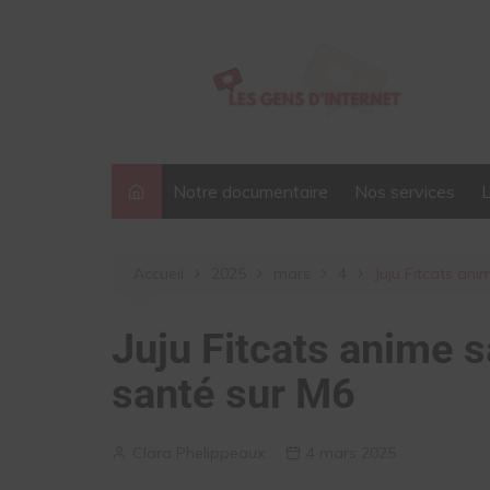
Aller
au
contenu
Notre documentaire
Nos services
Accueil
2025
mars
4
Juju Fitcats ani
Juju Fitcats anime s
santé sur M6
Clara Phelippeaux
4 mars 2025