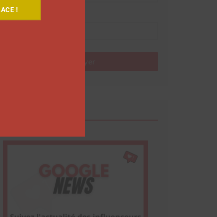
ACE !
Nom
Envoyer
Google News