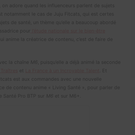
, on adore quand les influenceurs parlent de sujets
st notamment le cas de Juju Fitcats, qui est certes
sujets de santé, un thème qu’elle a beaucoup abordé
assadrice pour
l’étude nationale sur le bien-être
ui anime la créatrice de contenu, c’est de faire de
avec la chaîne
M6
, puisqu’elle a déjà animé la seconde
 Traîtres
et
La France à un Incroyable Talent
. Et
u Fitcats est aux commandes avec une nouvelle
ice de contenu anime « Living Santé », pour parler de
re Santé Pro BTP sur
M6
et sur M6+.