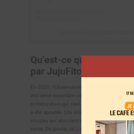
A post shared by L'Observatoire Santé
Qu’est-ce que « Living S
par JujuFitcats pour M6
En 2025, l’Observatoire Santé Pro BTP renouv
ont lancé ensemble un
podcast
autour de la 
collaboration qui s’est poursuivie au fil des 
a été appelée. Elle anime une courte émissio
minutes qui abordent une question autour de l
santé. En janvier, la
créatrice de contenu
a par