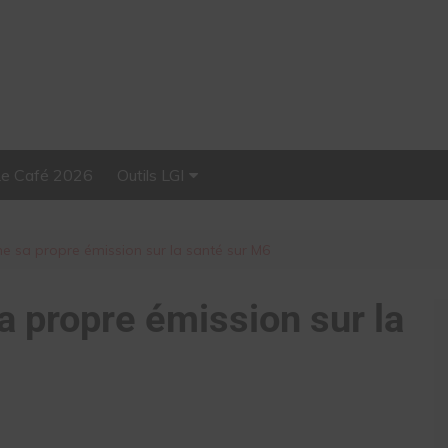
Le Café 2026
Outils LGI
Stellar, plateforme
d’influence tout-en-un
me sa propre émission sur la santé sur M6
a propre émission sur la