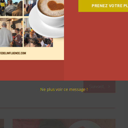
ème choisi concerne la santé des femmes.
PRENEZ VOTRE PL
nels de la santé sur un canapé pour répondre aux
 ou encore pour donner des conseils aux familles ou
« Tout au long de l’année, on va répondre à vos
ernent », explique Juju Fitcats. L’émission « Living
e à la télévision sur
M6
, après le JT le samedi, et
odes sont disponibles en rediffusion sur la plateforme
Suivant
Ne plus voir ce message !