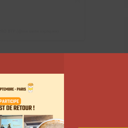
 PRO BTP (@ma.sante.expliquee)
anté », l’émission animée
?
elle son partenariat avec le Groupe M6. En 2023, ils
santé sur
RTL
, avec l’animatrice Flavie Flament. Une
mois. Pour penser différemment ce projet, Juju Fitcats
n, qui est découpée en petites vidéos de quelques
a thématique du mois. Le tout est toujours lié à la
lé de la douleur, en février des troubles du