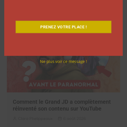
inédit
La rédaction
7 août 2026
PRENEZ VOTRE PLACE !
Ne plus voir ce message !
Comment le Grand JD a complètement
réinventé son contenu sur YouTube
Clara Phelippeaux
6 août 2026