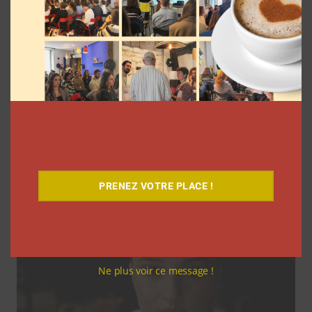
Coupe du Monde 2026: comment
l’agence L’Intrus a « réconcilié »
marques et créateurs de contenu avec
M6
Clara Phelippeaux
6 août 2026
PRENEZ VOTRE PLACE !
Ne plus voir ce message !