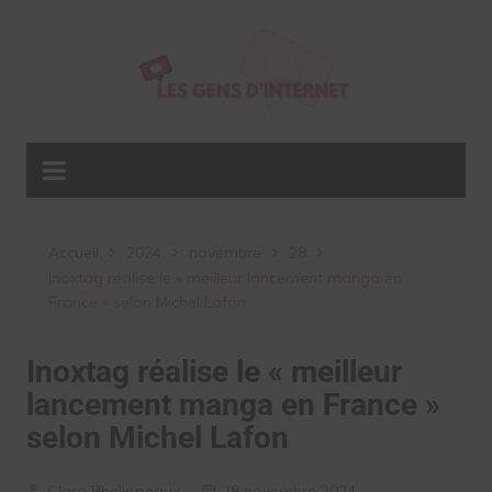
Aller
au
contenu
Accueil
2024
novembre
28
Inoxtag réalise le « meilleur lancement manga en
France » selon Michel Lafon
Inoxtag réalise le « meilleur
lancement manga en France »
selon Michel Lafon
Clara Phelippeaux
28 novembre 2024