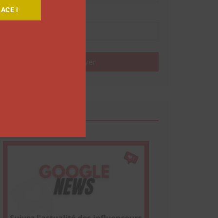
ACE !
Nom
Envoyer
Google News