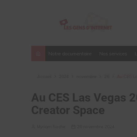
Aller
au
contenu
Notre documentaire
Nos services
Accueil
2024
novembre
26
Au CES La
Au CES Las Vegas 2
Creator Space
Myriam Roche
26 novembre 2024