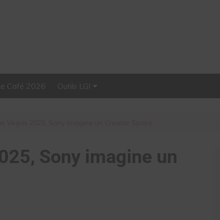
Le Café 2026
Outils LGI
Stellar, plateforme
d’influence tout-en-un
s Vegas 2025, Sony imagine un Creator Space
025, Sony imagine un