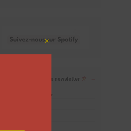
Close
this
module
Abonnez-vous à notre newsletter
Adresse de messagerie
Prénom