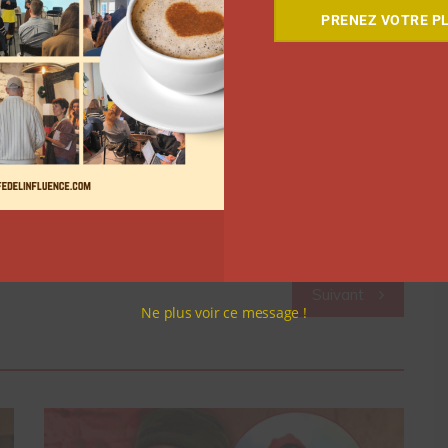
PRENEZ VOTRE PL
CES (@ces)
e nouvelles collaborations, perspectives et idées pour
résident, directeur du salon CES. Les créateurs
e accréditation et un badge presse.
Rendez-vous ici
Suivant
Ne plus voir ce message !