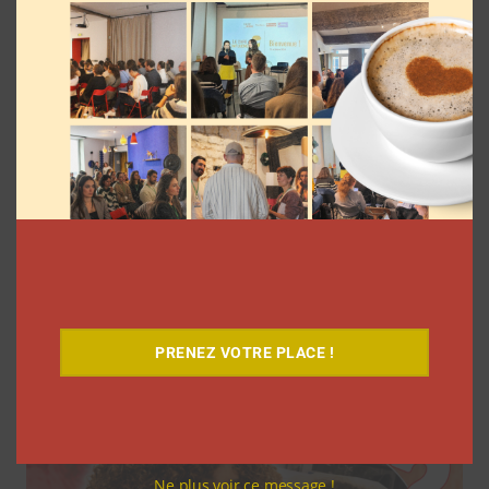
7 séries sur les influenceurs et les
réseaux sociaux à regarder cet été sur
Netflix
PRENEZ VOTRE PLACE !
Clara Phelippeaux
5 août 2026
Ne plus voir ce message !