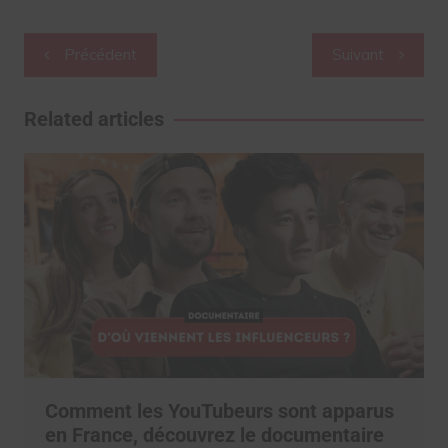
Navigation
Précédent
Suivant
de
l’article
Related articles
Comment les YouTubeurs sont apparus
en France, découvrez le documentaire