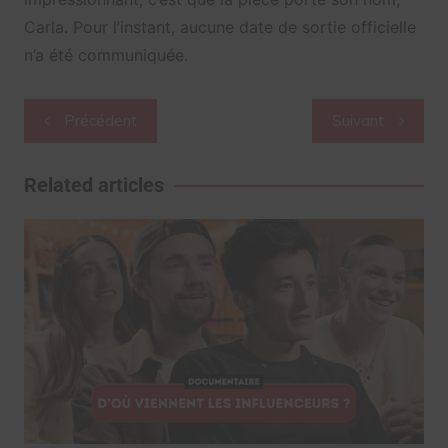
Carla. Pour l’instant, aucune date de sortie officielle
n’a été communiquée.
Navigation
Précédent
Suivant
de
l’article
Related articles