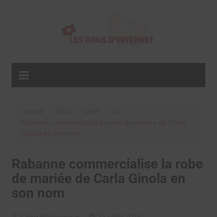
Aller
au
contenu
Accueil
2024
juillet
22
Rabanne commercialise la robe de mariée de Carla
Ginola en son nom
Rabanne commercialise la robe
de mariée de Carla Ginola en
son nom
Clara Phelippeaux
22 juillet 2024