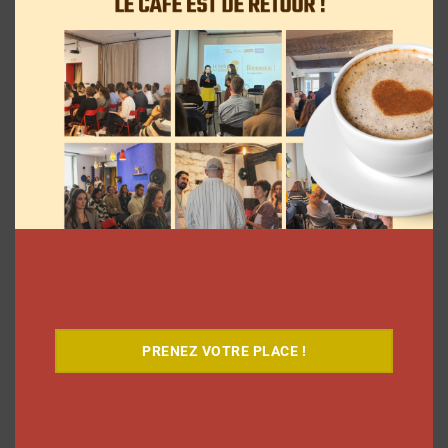
Clara Phelippeaux
6 août 2026
7 séries sur les influenceurs et les
réseaux sociaux à regarder cet été sur
PRENEZ VOTRE PLACE !
Netflix
Clara Phelippeaux
5 août 2026