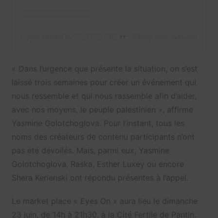
A post shared by ⒺⓎⒺⓈ ⓄⓃ
(@keep.your.eyes.on)
« Dans l’urgence que présente la situation, on s’est
laissé trois semaines pour créer un événement qui
nous ressemble et qui nous rassemble afin d’aider,
avec nos moyens, le peuple palestinien », affirme
Yasmine Golotchoglova. Pour l’instant, tous les
noms des créateurs de contenu participants n’ont
pas été dévoilés. Mais, parmi eux, Yasmine
Golotchoglova, Raska, Esther Luxey ou encore
Shera Kerienski ont répondu présentes à l’appel.
Le market place « Eyes On » aura lieu le dimanche
23 juin, de 14h à 21h30, à la Cité Fertile de Pantin.