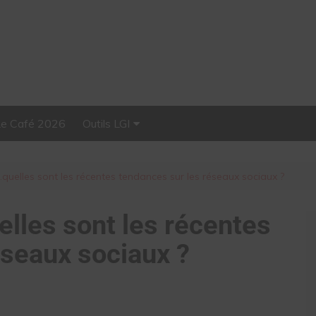
Le Café 2026
Outils LGI
Stellar, plateforme
d’influence tout-en-un
uelles sont les récentes tendances sur les réseaux sociaux ?
lles sont les récentes
éseaux sociaux ?