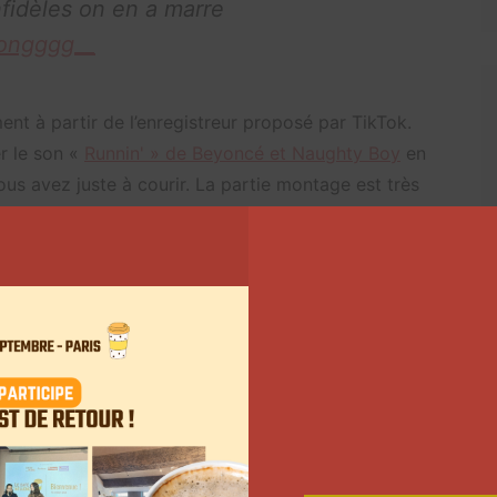
fidèles on en a marre
songggg__
nt à partir de l’enregistreur proposé par TikTok.
r le son «
Runnin' » de Beyoncé et Naughty Boy
en
ous avez juste à courir. La partie montage est très
 depuis TikTok. Grâce à l’outil « texte », ajoutez des
s font fuir et le tour est joué.
ur l’humour. Avant de vous lancer, vous pouvez très
e de ce type de contenu un format récurrent sur votre
 nos contenus sur TikTok ici.