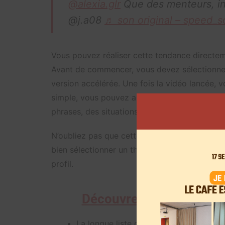
@alexia.glr
Que des menteurs, in
@j.a08
♬ son original – speed_
Vous pouvez réaliser cette tendance directeme
Avant de commencer, vous devez sélectionne
version accélérée. Une fois la vidéo lancée, v
simple, vous pouvez aussi le faire directement
phrases, des situations ou des attributs qui vou
N’oubliez pas que cette tendance est basée s
bien sélectionner un thème spécifique et fair
profil.
Découvrez l’ensemble de
La longue liste de news