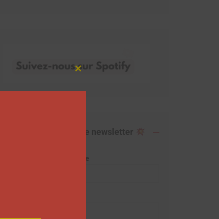
Close
this
module
Abonnez-vous à notre newsletter
Adresse de messagerie
Prénom