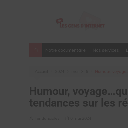
Aller
au
contenu
Notre documentaire
Nos services
Accueil
2024
mai
6
Humour, voyage…q
Humour, voyage…que
tendances sur les r
Tendanciales
6 mai 2024