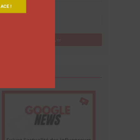
ACE !
Nom
Envoyer
Google News