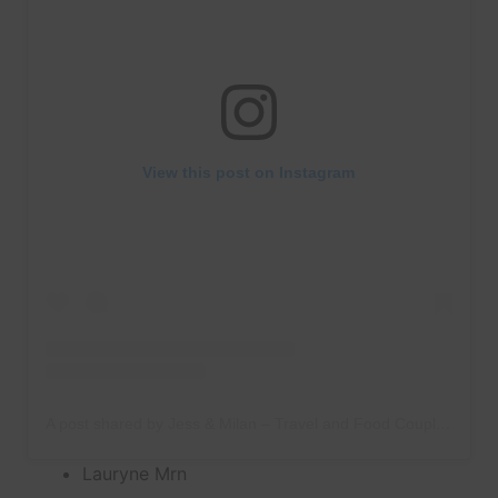
View this post on Instagram
A post shared by Jess & Milan – Travel and Food Couple (@jessetmilan)
Lauryne Mrn