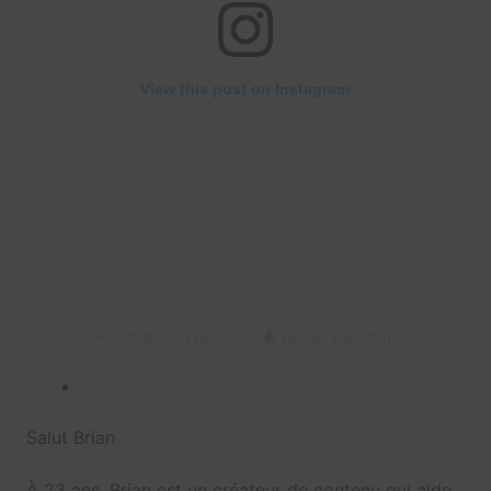
View this post on Instagram
A post shared by lolooo
(@lauryne_mrn)
Salut Brian
À 23 ans, Brian est un créateur de contenu qui aide