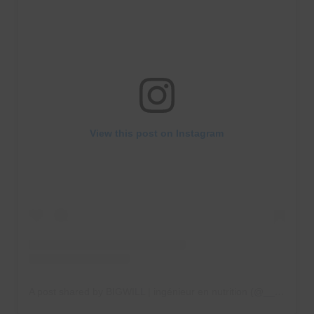
View this post on Instagram
A post shared by BIGWILL | ingénieur en nutrition (@__bigwill__)