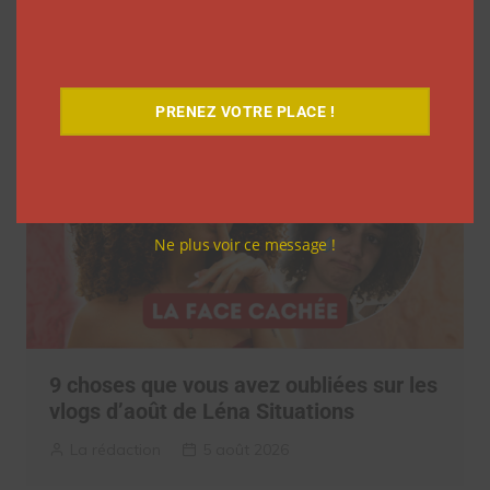
Netflix
Clara Phelippeaux
5 août 2026
PRENEZ VOTRE PLACE !
Ne plus voir ce message !
9 choses que vous avez oubliées sur les
vlogs d’août de Léna Situations
La rédaction
5 août 2026