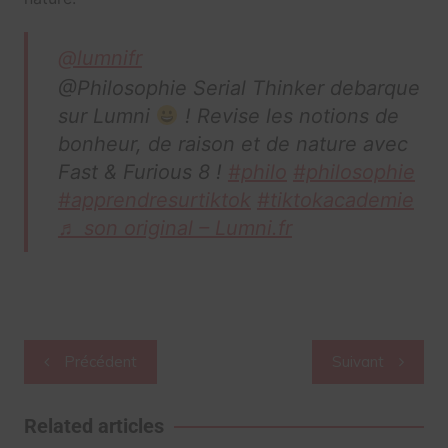
@lumnifr
@Philosophie Serial Thinker debarque
sur Lumni
! Revise les notions de
bonheur, de raison et de nature avec
Fast & Furious 8 !
#philo
#philosophie
#apprendresurtiktok
#tiktokacademie
♬ son original – Lumni.fr
Navigation
Précédent
Suivant
de
l’article
Related articles