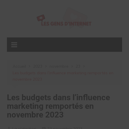
Aller
au
contenu
Accueil
2023
novembre
23
Les budgets dans l’influence marketing remportés en
novembre 2023
Les budgets dans l’influence
marketing remportés en
novembre 2023
La rédaction
23 novembre 2023