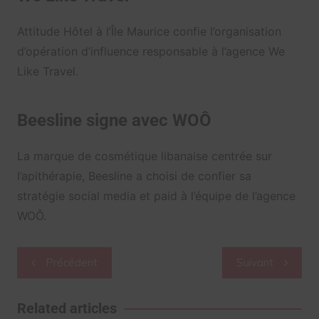
Attitude Hôtel à l’Île Maurice confie l’organisation
d’opération d’influence responsable à l’agence We
Like Travel.
Beesline
signe avec WOÔ
La marque de cosmétique libanaise centrée sur
l’apithérapie, Beesline a choisi de confier sa
stratégie social media et paid à l’équipe de l’agence
WOÔ.
Navigation
Précédent
Suivant
de
l’article
Related articles