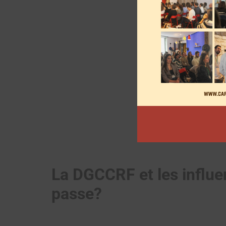
La DGCCRF et les influ
passe?