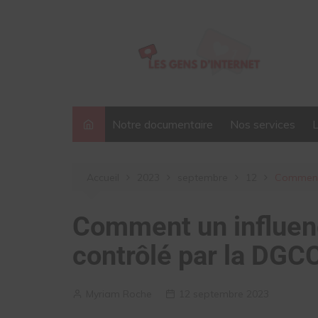
Aller
au
contenu
Notre documentaire
Nos services
Accueil
2023
septembre
12
Comment 
Comment un influenc
contrôlé par la DGC
Myriam Roche
12 septembre 2023