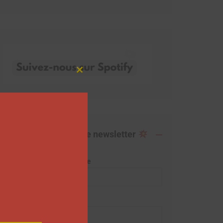
Close
this
module
Abonnez-vous à notre newsletter
Adresse de messagerie
Prénom