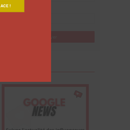
ACE !
Nom
Envoyer
Google News