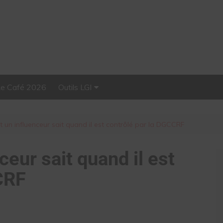
Le Café 2026
Outils LGI
Stellar, plateforme
d’influence tout-en-un
un influenceur sait quand il est contrôlé par la DGCCRF
eur sait quand il est
CRF