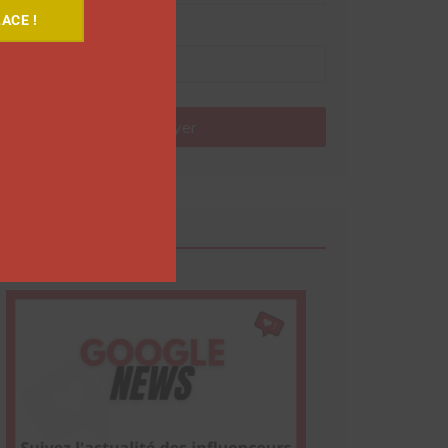
ACE !
Nom
Envoyer
Google News