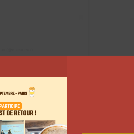
eux (@epicurieux)
 de contenu non spécialisés dans le voyage sont
la culture, la food ou bien la dimension scientifique
-elles pensées ? Pourquoi ces créateurs sont-ils
es questions, nous nous sommes entretenus avec la
mené une opération de ce type, orchestrée par
notre série d’été « Tourisme x Influence ». Vous pouvez