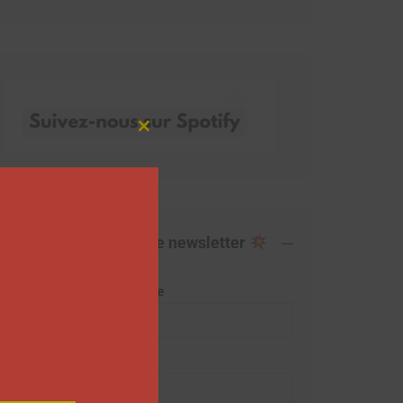
Close
this
module
Abonnez-vous à notre newsletter
Adresse de messagerie
Prénom