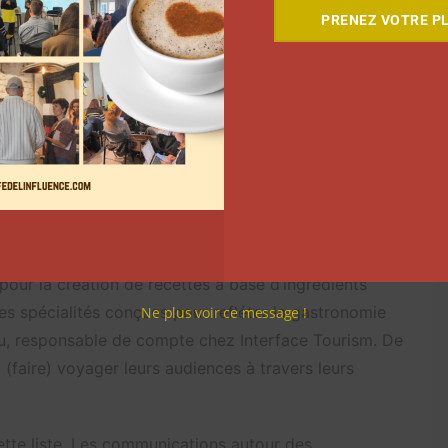
entifiques ou
sportifs
, pour
PRENEZ VOTRE PL
 sur-mesure
eur de contenu, dans le secteur du tourisme,
munauté. Il est alors souvent invité sur place, pour
 les publications à réaliser. Afin de montrer toute la
es prennent d’autres formes. « Avec les créateurs de
on sur-mesure. Certaines fois, il ne s’agit pas d’un
vant le côté gastronomique de la destination, nous
our la création de recettes à base d’ingrédients
es spécialités conçues pour refléter la gastronomie
Ne plus voir ce message !
eau, responsable de compte chez Interface Tourism. De
t (faire) voyager leurs audiences à travers leurs
tte liste. Les communications autour des