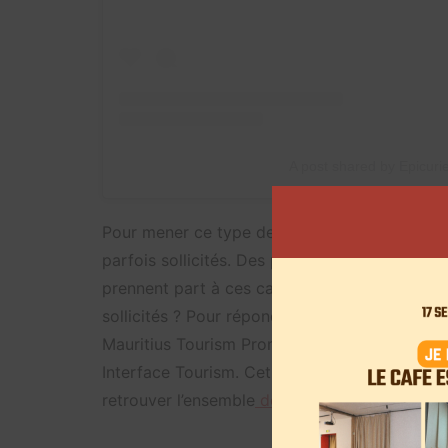
A post shared by Epicuri
Pour mener ce type de projets, des créateurs
parfois sollicités. Des profils spécialisés sur 
prennent part à ces campagnes. Comment sont
sollicités ? Pour répondre à l’ensemble de c
Mauritius Tourism Promotion Authority qui a 
Interface Tourism. Cet article fait partie de 
retrouver l’ensemble
des articles ici
.