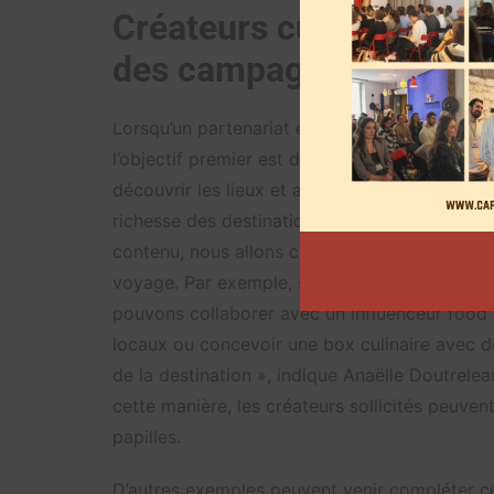
Créateurs culturels, sci
des campagnes pensées
Lorsqu’un partenariat est pensé avec un créat
l’objectif premier est de faire voyager sa com
découvrir les lieux et avoir de la matière pour
richesse des destinations, certaines campagn
contenu, nous allons construire une collaborati
voyage. Par exemple, si l’on veut mettre en a
pouvons collaborer avec un influenceur food p
locaux ou concevoir une box culinaire avec d
de la destination », indique Anaëlle Doutrel
cette manière, les créateurs sollicités peuven
papilles.
D’autres exemples peuvent venir compléter ce