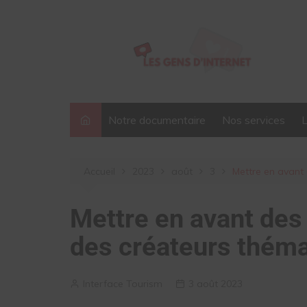
Aller
au
contenu
Notre documentaire
Nos services
Accueil
2023
août
3
Mettre en avant 
Mettre en avant des 
des créateurs théma
Interface Tourism
3 août 2023