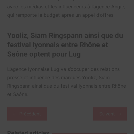
avec les médias et les influenceurs à l’agence Angie,
qui remporte le budget après un appel d’offres.
Yooliz, Siam Ringspann ainsi que du
festival lyonnais entre Rhône et
Saône optent pour Lug
L’agence lyonnaise Lug va s’occuper des relations
presse et influence des marques Yooliz, Siam
Ringspann ainsi que du festival lyonnais entre Rhône
et Saône.
Navigation
Précédent
Suivant
de
l’article
Related articles