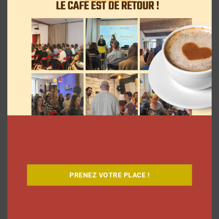
Comment les YouTubeurs sont apparus
en France, découvrez le documentaire
inédit
La rédaction
7 août 2026
PRENEZ VOTRE PLACE !
Comment le Grand JD a complètement