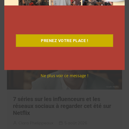
Clara Phelippeaux
6 août 2026
PRENEZ VOTRE PLACE !
Ne plus voir ce message !
7 séries sur les influenceurs et les
réseaux sociaux à regarder cet été sur
Netflix
Clara Phelippeaux
5 août 2026