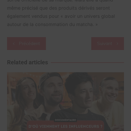
même précisé que des produits dérivés seront
également vendus pour « avoir un univers global
autour de la consommation du matcha. »
Navigation
Précédent
Suivant
de
l’article
Related articles