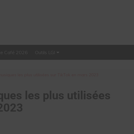
Le Café 2026
Outils LGI
Stellar, plateforme
d’influence tout-en-un
musiques les plus utilisées sur TikTok en mars 2023
ques les plus utilisées
 2023