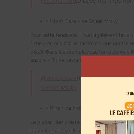
@sasha_htn
La base les filles non
« I don’t Care » de Sweet Micky
Pour cette tendance, il faut également faire d
fiche » en anglais) en inscrivant une phrase
détail. Dans les exemples que l’on a pu voir, 
encore « Tu ne devrais pas acheter autant de 
@wasupitsraf
réveillez vous séri
Sweet Micky
« Nina » de bobyto (93)
La plupart des créateurs sur cette tendance r
ou de leur copine. Ils chantent alors les parol