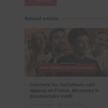
Précédent
de
l’article
Related articles
Comment les YouTubeurs sont
apparus en France, découvrez le
documentaire inédit
La rédaction
7 août 2026