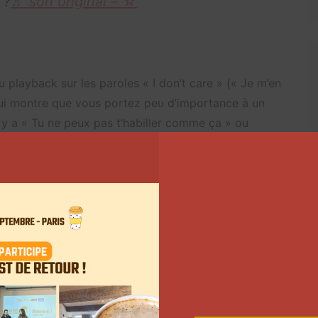
 ?
♬ son original – ☆
u playback sur les paroles « I don’t care » (« Je m’en
 qui montre que vous portez peu d’importance à un
il y a « Tu ne peux pas t’habiller comme ça » ou
jouer à tes enfants ».
eux
♬ I Don’t Care –
éalisent des vidéos pour se plaindre de leur copain
es en écrivant ce qui les dérange chez leur moitié.