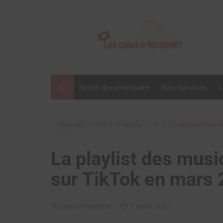
Aller
au
contenu
Notre documentaire
Nos services
Accueil
2023
mars
7
La playlist des 
La playlist des musi
sur TikTok en mars
Emma Pastural
7 mars 2023