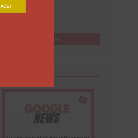
ACE !
Nom
Envoyer
Google News