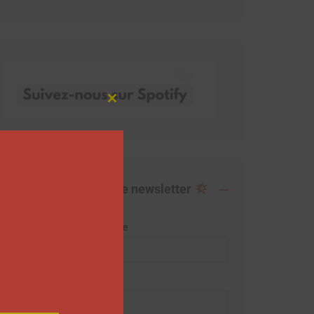
Close
this
module
Abonnez-vous à notre newsletter
Adresse de messagerie
Prénom