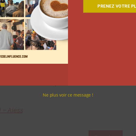
humour.
PRENEZ VOTRE PL
a – SpeedSong_fr
Alessandro Tartaglione et enregistre plus de 12.000
e la musique: « Beaucoup d’poids sur les épaules, dur
 ajoutez une phrase qui représente les paroles de la
ut le monde à mettre des paillettes » ou encore
Ne plus voir ce message !
 – Aless