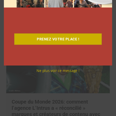
Comment le Grand JD a complètement
réinventé son contenu sur YouTube
Clara Phelippeaux
6 août 2026
PRENEZ VOTRE PLACE !
Ne plus voir ce message !
Coupe du Monde 2026: comment
l’agence L’Intrus a « réconcilié »
marques et créateurs de contenu avec