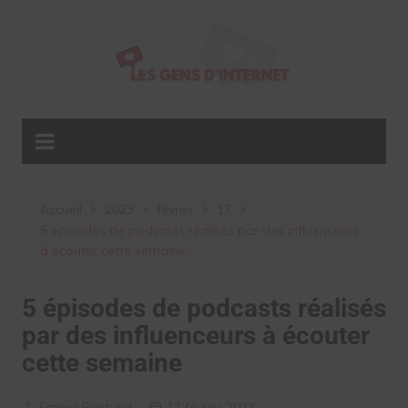
Aller
au
contenu
Accueil
2023
février
17
5 épisodes de podcasts réalisés par des influenceurs
à écouter cette semaine
5 épisodes de podcasts réalisés
par des influenceurs à écouter
cette semaine
Emma Pastural
17 février 2023