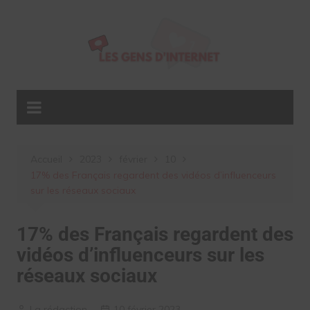
Aller
au
contenu
Accueil
2023
février
10
17% des Français regardent des vidéos d’influenceurs
sur les réseaux sociaux
17% des Français regardent des
vidéos d’influenceurs sur les
réseaux sociaux
La rédaction
10 février 2023