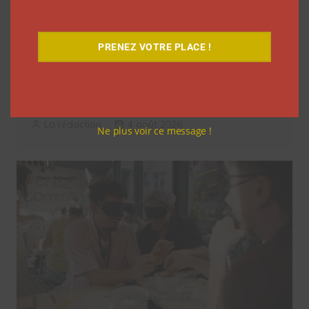
PRENEZ VOTRE PLACE !
Elle s’inspire des vlogs d’août de Léna
Situations pour créer « Le RAB des
vlogs d’août »
La rédaction
4 août 2026
Ne plus voir ce message !