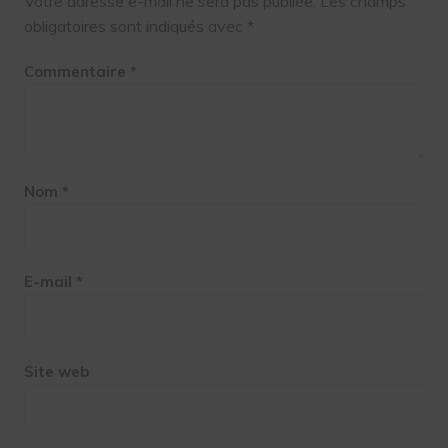
Votre adresse e-mail ne sera pas publiée.
Les champs
obligatoires sont indiqués avec
*
Commentaire
*
Nom
*
E-mail
*
Site web