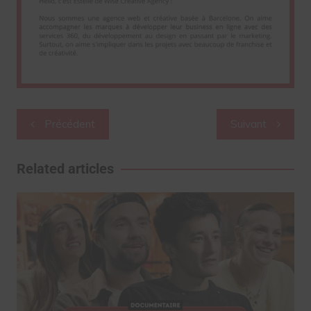
Navigation
Précédent
Suivant
de
l’article
Related articles