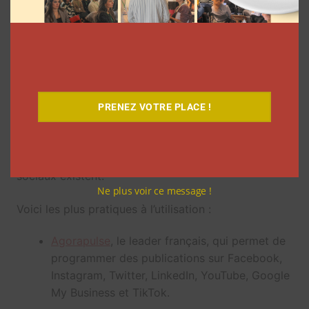
Quels outils utiliser pour
programmer un post sur LinkedIn
?
Si l’outil proposé par LinkedIn est très pratique, il
peut vite être limitant lorsqu’il est nécessaire de
PRENEZ VOTRE PLACE !
publier un même post sur plusieurs réseaux sociaux.
Heureusement, de nombreux outils de
programmation de publications sur les réseaux
sociaux existent.
Ne plus voir ce message !
Voici les plus pratiques à l’utilisation :
Agorapulse
, le leader français, qui permet de
programmer des publications sur Facebook,
Instagram, Twitter, LinkedIn, YouTube, Google
My Business et TikTok.